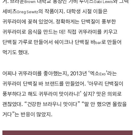
거. 브라운
대학교 동창인 가비 루이스
와 그렉
Brown
Gabi Lewis
세비츠
의 작품이지. 대학생 시절 이들은
Greg Sewitz
귀뚜라미에 꽂혀 있었어. 정확하게는 단백질이 풍부한
귀뚜라미로 음식을 만드는 데! 직접 귀뚜라미를 키우고
단백질 가루로 만들어서 쉐이크나 단백질 바
로 만들어
bar
먹기도 했대.
어찌나 귀뚜라미를 좋아했는지, 2013년 ‘엑소
’라는
Exo
귀뚜라미 단백질 바 브랜드를 만들었어. ‘아무리 단백질이
풍부하다고 해도 귀뚜라미 맛이라니!’ 싶지? 맛은 의외로
괜찮았대. “건강한 브라우니 맛이다” “말 안 했으면 몰랐을
거다”는 반응이 많았지.