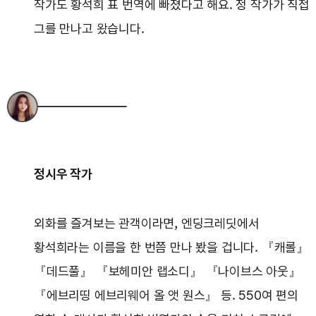
작가도 황석희 표 번역에 빠졌다고 해요. 정 작가가 직접
그를 만나고 왔습니다.
정시우 작가
외화를 즐겨보는 관객이라면, 엔딩크레딧에서
황석희라는 이름을 한 번쯤 만나 봤을 겁니다. 『캐롤』
『데드풀』 『보헤미안 랩소디』 『나이브스 아웃』
『에브리띵 에브리웨어 올 앳 원스』 등. 550여 편의