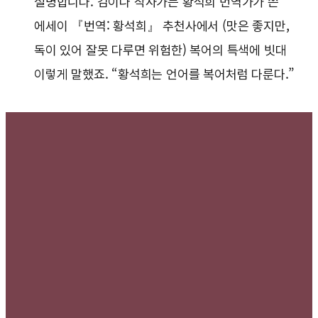
설명합니다. 김이나 작사가는 황석희 번역가가 쓴
에세이 『번역: 황석희』 추천사에서 (맛은 좋지만,
독이 있어 잘못 다루면 위험한) 복어의 특색에 빗대
이렇게 말했죠. “황석희는 언어를 복어처럼 다룬다.”