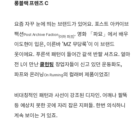
롱블랙 프렌즈 C
요즘 자꾸 눈에 띄는 브랜드가 있어요. 포스트 아카이브
팩션
. 영화 「파묘」에서 배우
Post Archive Faction
(이하 파프)
이도현이 입은, 이른바 ‘MZ 무당룩’이 이 브랜드
옷이에요. 푸른색 패턴이 들어간 갈색 반팔 셔츠요. 얼마
전 L이 만난
쿨헌팅
창업자들이 신고 있던 운동화도,
파프와 온러닝
의 컬래버 제품이었죠!
On Running
비대칭적인 패턴과 사선이 강조된 디자인. 어깨나 팔뚝
등 예상치 못한 곳에 자리 잡은 지퍼들. 한번 의식하니
계속 보이는 거 있죠.