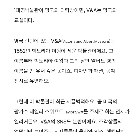
‘대영박물관이 영국의 다락방이면, V&A는 영국의
교실이다.’
영국 런던에 있는 V&A
는
(Victoria and Albert Museum)
1852년 빅토리아 여왕이 세운 박물관이에요. 그
이름부터 빅토리아 여왕과 그의 남편 알버트 경의
이름을 딴 유서 깊은 곳이죠. 디자인과 패션, 공예
전시로 유명해요.
그런데 이 박물관이 최근 시끌벅적해요. 곧 미국의
팝가수 테일러 스위프트
를 주제로 하는 전시가
Taylor Swift
열리거든요. V&A의 SNS도 논란이에요. 조각상들의
엉덩이만 보여주는 게시물들이 올라와 있죠. 해킹당한