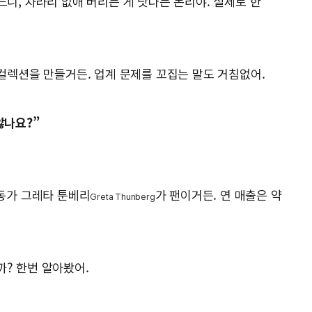
느니, 차라리 없애 버리는 게 낫다는 논리야. 실제로 한
 컬렉션을 만들거든. 업계 문제를 꼬집는 말도 거침없어.
않나요?”
운동가 그레타 툰베리
가 팬이거든. 연 매출은 약
Greta Thunberg
까? 한번 알아봤어.