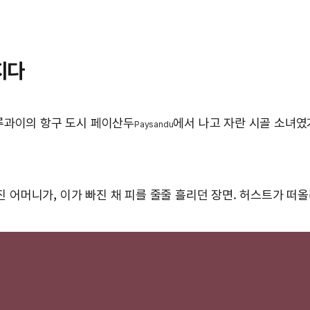
지다
우루과이의 항구 도시 페이산두
에서 나고 자란 시골 소녀였거
Paysandu
 어머니가, 이가 빠진 채 피를 줄줄 흘리던 장면. 허스트가 떠