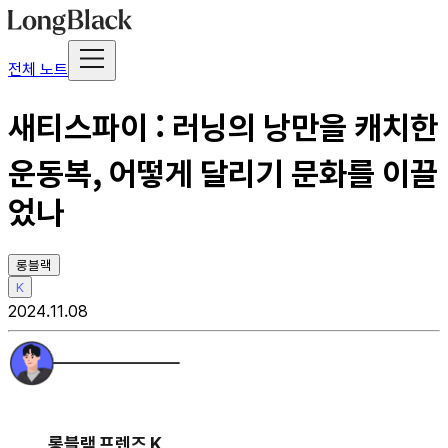
전체 노트
새티스파이 : 러닝의 낭만을 캐치한
운동복, 어떻게 달리기 문화를 이끌
었나
롱블랙
K
2024.11.08
롱블랙 프렌즈 K