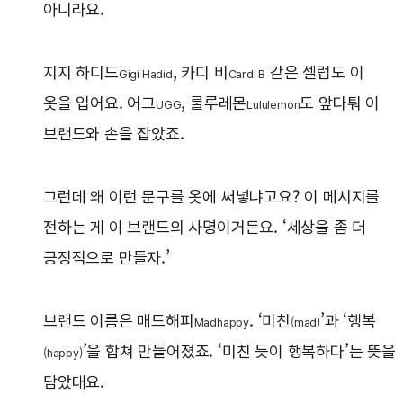
아니라요.
지지 하디드
, 카디 비
같은 셀럽도 이
Gigi Hadid
Cardi B
옷을 입어요. 어그
, 룰루레몬
도 앞다퉈 이
UGG
Lululemon
브랜드와 손을 잡았죠.
그런데 왜 이런 문구를 옷에 써넣냐고요? 이 메시지를
전하는 게 이 브랜드의 사명이거든요. ‘세상을 좀 더
긍정적으로 만들자.’
브랜드 이름은 매드해피
. ‘미친
’과 ‘행복
Madhappy
(mad)
’을 합쳐 만들어졌죠. ‘미친 듯이 행복하다’는 뜻을
(happy)
담았대요.