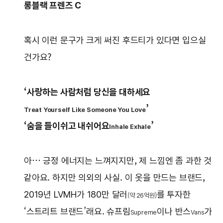
롱블랙 프렌즈 C
혹시 이런 문구가 크게 써진 후드티가 있다면 입으실
건가요?
‘사랑하는 사람처럼 당신을 대하세요
’
Treat Yourself Like Someone You Love
‘숨을 들이쉬고 내쉬어요
’
Inhale Exhale
아… 긍정 에너지는 느껴지지만, 제 느낌엔 좀 과한 것
같아요. 하지만 의외의 사실. 이 옷을 만드는 브랜드,
2019년 LVMH가 180만 달러
를 투자한
(약 26억원)
‘스트리트 브랜드’래요. 슈프림
이나 반스
가
Supreme
Vans