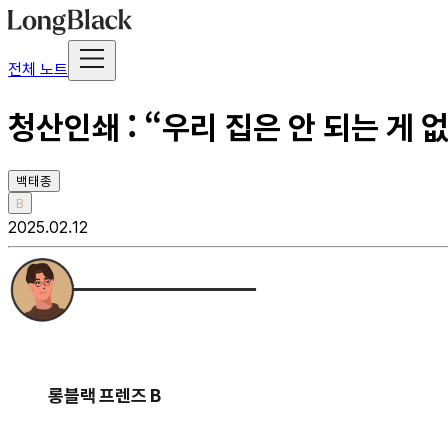
전체 노트
청산인쇄 : “우리 집은 안 되는 게
백태종
B
2025.02.12
롱블랙 프렌즈 B