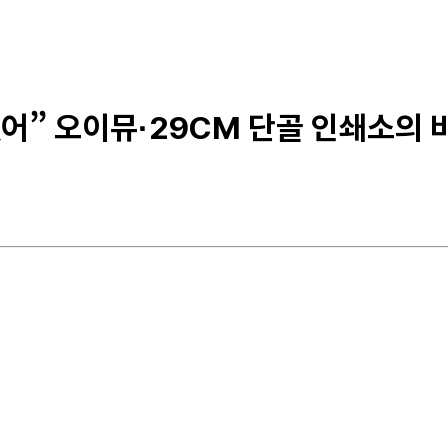
 없어” 오이뮤·29CM 단골 인쇄소의 