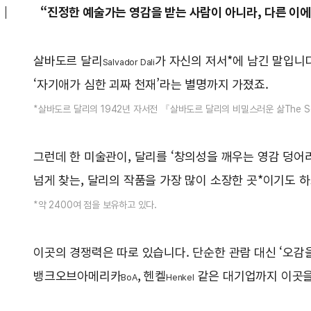
“진정한 예술가는 영감을 받는 사람이 아니라, 다른 이에
살바도르 달리
가 자신의 저서*에 남긴 말입니
Salvador Dali
‘자기애가 심한 괴짜 천재’라는 별명까지 가졌죠.
*살바도르 달리의 1942년 자서전 『살바도르 달리의 비밀스러운 삶The Secret 
그런데 한 미술관이, 달리를 ‘창의성을 깨우는 영감 덩어
넘게 찾는, 달리의 작품을 가장 많이 소장한 곳*이기도 하
*약 2400여 점을 보유하고 있다.
이곳의 경쟁력은 따로 있습니다. 단순한 관람 대신 ‘오감을
뱅크오브아메리카
, 헨켈
같은 대기업까지 이곳을
BoA
Henkel