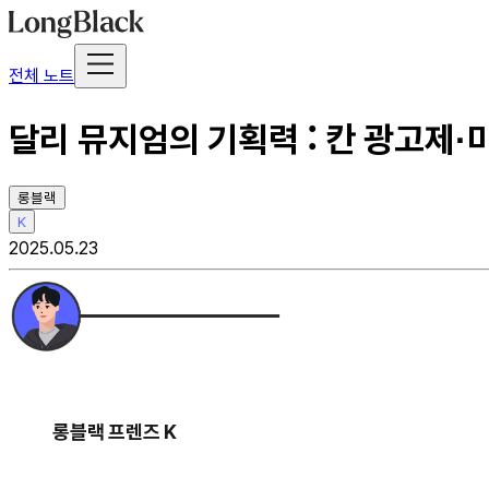
전체 노트
달리 뮤지엄의 기획력 : 칸 광고제·
롱블랙
K
2025.05.23
롱블랙 프렌즈 K