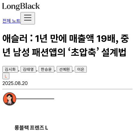
전체 노트
애슬러 : 1년 만에 매출액 19배, 중
년 남성 패션앱의 ‘초압축’ 설계법
,
,
,
,
김시화
김태영
한승윤
선예원
이은
L
2025.08.20
롱블랙 프렌즈 L