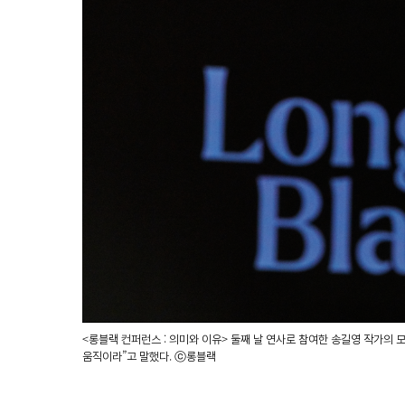
<롱블랙 컨퍼런스 : 의미와 이유> 둘째 날 연사로 참여한 송길영 작가의 모습
움직이라”고 말했다. ⓒ롱블랙