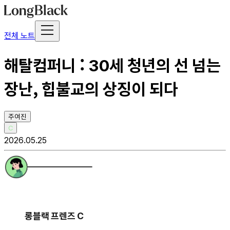
전체 노트
해탈컴퍼니 : 30세 청년의 선 넘는
장난, 힙불교의 상징이 되다
주여진
C
2026.05.25
롱블랙 프렌즈 C