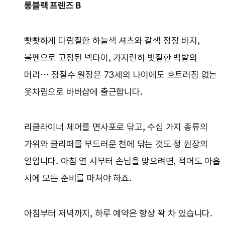
롱블랙 프렌즈 B
빳빳하게 다림질한 하늘색 셔츠와 갈색 정장 바지,
볼펜으로 고정된 넥타이, 가지런히 빗질한 백발의
머리… 정철수 원장은 73세의 나이에도 흐트러짐 없는
옷차림으로 바버샵에 출근합니다.
리클라이너 체어를 면사포로 닦고, 수십 가지 종류의
가위와 클리퍼를 부드러운 천에 닦는 것도 정 원장의
일입니다. 아침 열 시부터 손님을 맞으려면, 적어도 아홉
시에 모든 준비를 마쳐야 하죠.
아침부터 저녁까지, 하루 예약은 항상 꽉 차 있습니다.