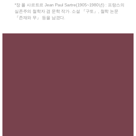
*장 폴 사르트르 Jean Paul Sartre(1905~1980년) : 프랑스의
실존주의 철학자 겸 문학 작가. 소설 『구토』, 철학 논문
『존재와 무』 등을 남겼다.