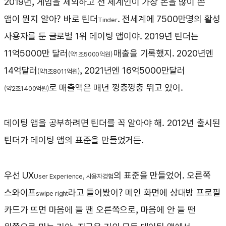
2019년, 게임을 제외하고 전 세계인이 가장 돈을 많이 쓴
앱이 뭔지 알아? 바로 틴더
. 전세계에 7500만명의 활성
Tinder
사용자를 둔 글로벌 1위 데이팅 앱이야. 2019년 틴더는
11억5000만 달러
매출을 기록했지. 2020년엔
(약1조5000억원)
14억달러
, 2021년엔 16억5000만달러
(약1조8011억원)
로 매출액은 매년 껑충껑충 뛰고 있어.
(약2조1400억원)
데이팅 앱을 공부하려면 틴더를 꼭 알아야 해. 2012년 출시된
틴더가 데이팅 앱의 표준을 만들었거든.
우선 UX
의 표준을 만들었어. 오른쪽
User Experience, 사용자경험
스와이프
라고 들어봤어? 메인 화면에 상대방 프로필
swipe right
카드가 뜨면 마음에 들 땐 오른쪽으로, 마음에 안 들 땐