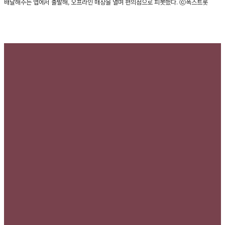
배달해주는 앱에서 출발해, 오프라인 매장을 열며 편의점으로 피봇했다. ⓒ폭스트롯