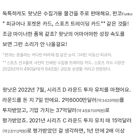
독특하게도 왓낫은 수집가용 물건을 주로 판매해요. 펀코
Funko
* 피규어나 포켓몬 카드, 스포츠 트레이딩 카드** 같은 것들!
조금 마이너한 품목 같죠? 왓낫의 어마어마한 성장 속도를
보면 그런 소리가 안 나올걸요!
*펀코는 흔들리는 커다란 머리에 점 같은 눈이 그려진 이등신 피규어.
**스포츠 선수들의 사진이 인쇄된 수집용 트레이딩 카드. 스포츠 카드 시장은
2023년까지 490달러(약 64조원) 규모로 성장할 거라고 전망된다.
왓낫은 2022년 7월, 시리즈 D 라운드 투자 유치를 마쳤어요.
라운드를 돈 지 7일 만에요. 2억6000만달러
를
(약 3420억원)
투자받았고, 기업 가치는 37억달러
로
(약 4조8700억원)
평가받았죠. 2021년 시리즈 C 라운드 투자 유치 때 15억달러
로 평가받았던 걸 생각하면, 1년 만에 2배 이상
(약 2조112억원)