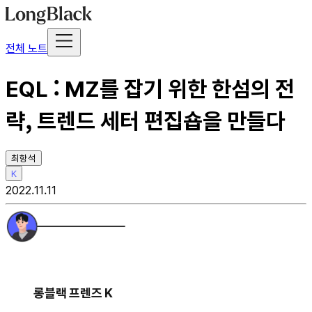
전체 노트
EQL : MZ를 잡기 위한 한섬의 전
략, 트렌드 세터 편집숍을 만들다
최항석
K
2022.11.11
롱블랙 프렌즈 K