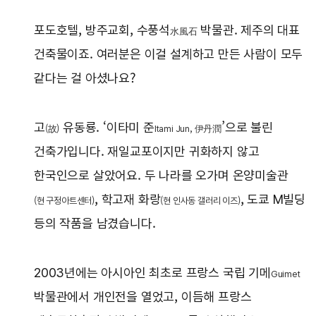
포도호텔, 방주교회, 수풍석
박물관. 제주의 대표
水風石
건축물이죠. 여러분은 이걸 설계하고 만든 사람이 모두
같다는 걸 아셨나요?
고
유동룡. ‘이타미 준
’으로 불린
(故)
Itami Jun, 伊丹潤
건축가입니다. 재일교포이지만 귀화하지 않고
한국인으로 살았어요. 두 나라를 오가며 온양미술관
, 학고재 화랑
, 도쿄 M빌딩
(현 구정아트센터)
(현 인사동 갤러리 이즈
)
등의 작품을 남겼습니다.
2003년에는 아시아인 최초로 프랑스 국립 기메
Guimet
박물관에서 개인전을 열었고, 이듬해 프랑스