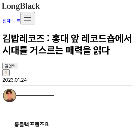
전체 노트
김밥레코즈 : 홍대 앞 레코드숍에서
시대를 거스르는 매력을 읽다
김영혁
B
2023.01.24
롱블랙 프렌즈 B