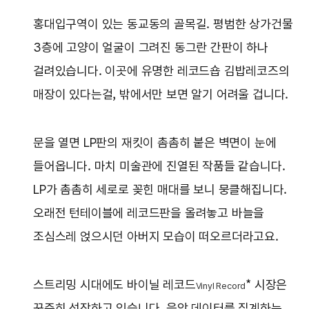
홍대입구역이 있는 동교동의 골목길. 평범한 상가건물
3층에 고양이 얼굴이 그려진 동그란 간판이 하나
걸려있습니다. 이곳에 유명한 레코드숍 김밥레코즈의
매장이 있다는걸, 밖에서만 보면 알기 어려울 겁니다.
문을 열면 LP판의 재킷이 촘촘히 붙은 벽면이 눈에
들어옵니다. 마치 미술관에 진열된 작품들 같습니다.
LP가 촘촘히 세로로 꽂힌 매대를 보니 뭉클해집니다.
오래전 턴테이블에 레코드판을 올려놓고 바늘을
조심스레 얹으시던 아버지 모습이 떠오르더라고요.
스트리밍 시대에도 바이닐 레코드
* 시장은
Vinyl Record
꾸준히 성장하고 있습니다. 음악 데이터를 집계하는