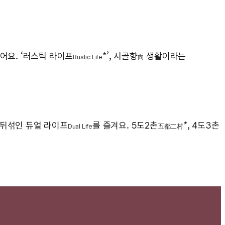
어요. ‘러스틱 라이프
*’, 시골향
생활이라는
Rustic Life
向
 뒤섞인 듀얼 라이프
를 즐겨요. 5도2촌
*, 4도3촌
Dual Life
五都二村