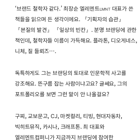
‘브랜드 철학자 같다.’ 최장순 엘레멘트
대표가 쓴
LMNT
책들을 읽으며 든 생각이에요. 『기획자의 습관』
『본질의 발견』 『일상의 빈칸』. 분명 브랜딩에 관한
책인데, 철학자들 이름이 가득해요. 플라톤, 디오게네스,
니체, 질 들뢰즈….
독특하게도 그는 브랜딩의 토대로 인문학적 사고를
강조해요. 뜬구름 잡는 사람이냐고요? 글쎄요, 그의
포트폴리오를 보면 그런 말이 안 나올걸요?
구찌, 교보문고, CJ, 마켓컬리, 티빙, 현대자동차,
빅히트뮤직, 카시나, 크래프톤. 최 대표와
엘레멘트컴퍼니가 지금까지 브랜딩에 참여한