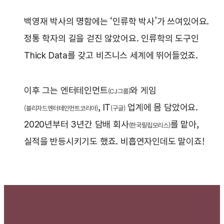
백영재 박사의 명함에는 ‘인류학 박사’가 쓰여있어요.
정통 학자의 길을 걷진 않았어요. 인류학의 도구인
Thick Data를 갖고 비즈니스 세계에 뛰어들었죠.
이후 그는 엔터테인먼트
와 게임
(CJ그룹)
, IT
업계에 몸 담았어요.
(블리자드엔터테인먼트코리아)
(구글)
2020년부터 3년간 담배 회사
를 맡아,
(한국필립모리스)
실적을 반등시키기도 했죠. 비흡연자인데도 말이죠!