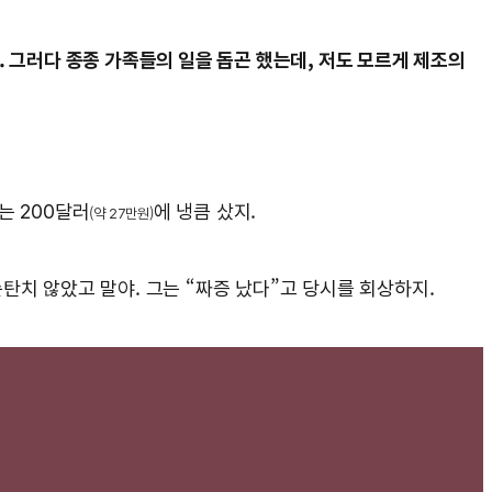
 그러다 종종 가족들의 일을 돕곤 했는데, 저도 모르게 제조의
는 200달러
에 냉큼 샀지.
(약 27만원)
탄치 않았고 말야. 그는 “짜증 났다”고 당시를 회상하지.