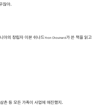
싸우잖아.
고니아의 창립자 이본 쉬나드
가 쓴 책을 읽고
Yvon Chouinard
 삼촌 등 모든 가족이 사업에 매진했지.