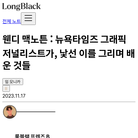
전체 노트
웬디 맥노튼 : 뉴욕타임즈 그래픽
저널리스트가, 낯선 이를 그리며 배
운 것들
임 모니카
B
2023.11.17
롱블랙 프렌즈 B