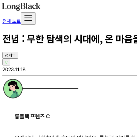
전체 노트
전념 : 무한 탐색의 시대에, 온 마
정지우
C
2023.11.18
롱블랙 프렌즈 C