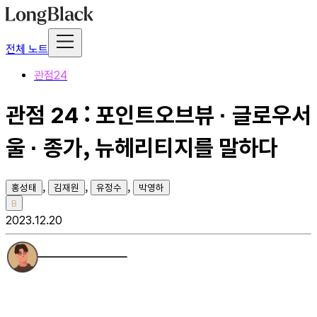
전체 노트
관점24
관점 24 : 포인트오브뷰 · 글로우서
울 · 종가, 뉴헤리티지를 말하다
,
,
,
홍성태
김재원
유정수
박영하
B
2023.12.20