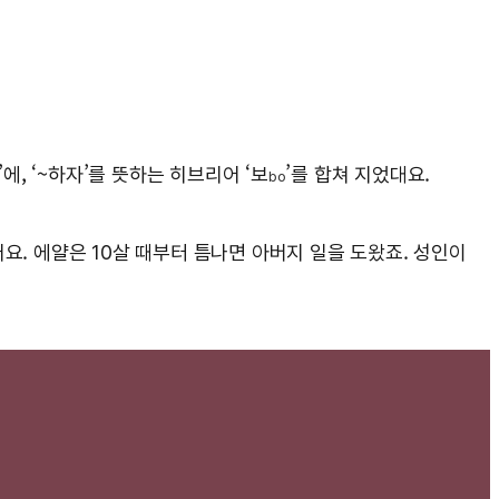
’에, ‘~하자’를 뜻하는 히브리어 ‘보
’를 합쳐 지었대요.
bo
. 에얄은 10살 때부터 틈나면 아버지 일을 도왔죠. 성인이