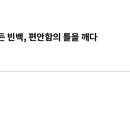
든 빈백, 편안함의 틀을 깨다