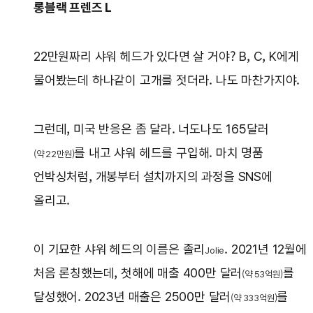
롱블랙 프렌즈 L
22만원짜리 샤워 헤드가 있다면 살 거야? B, C, K에게
물어봤는데 하나같이 고개를 젓더라. 나도 마찬가지야.
그런데, 미국 반응은 좀 달라. 너도나도 165달러
를 내고 샤워 헤드를 구입해. 마치 명품
(약 22만원)
언박싱처럼, 개봉부터 설치까지의 과정을 SNS에
올리고.
이 기묘한 샤워 헤드의 이름은 졸리
. 2021년 12월에
Jolie
처음 론칭했는데, 첫해에 매출 400만 달러
를
(약 53억원)
달성했어. 2023년 매출은 2500만 달러
를
(약 333억원)