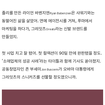
졸리를 만든 라이언 바벤지엔
은 샤워기와는
Ryan Babenzien
동떨어진 삶을 살았어. 연예 에이전시를 거쳐, 푸마에서
마케팅을 하다가, 그레잇츠
라는 신발 브랜드를
Greats
만들었지.
첫 사업 치고 잘 됐어. 첫 컬렉션이 90일 만에 완판됐을 정도.
‘소매업체의 성공 사례’라는 타이틀과 함께 기사도 쏟아졌지.
공동창업자인 존 부셰미
가 오바마 대통령에게
Jon Buscemi
그레잇츠의 스니커즈를 선물할 정도였으니까.