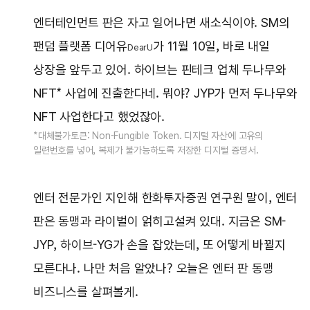
엔터테인먼트 판은 자고 일어나면 새소식이야. SM의
팬덤 플랫폼 디어유
가 11월 10일, 바로 내일
DearU
상장을 앞두고 있어. 하이브는 핀테크 업체 두나무와
NFT* 사업에 진출한다네. 뭐야? JYP가 먼저 두나무와
NFT 사업한다고 했었잖아.
*대체불가토큰: Non-Fungible Token. 디지털 자산에 고유의
일련번호를 넣어, 복제가 불가능하도록 저장한 디지털 증명서.
엔터 전문가인 지인해 한화투자증권 연구원 말이, 엔터
판은 동맹과 라이벌이 얽히고설켜 있대. 지금은 SM-
JYP, 하이브-YG가 손을 잡았는데, 또 어떻게 바뀔지
모른다나. 나만 처음 알았나? 오늘은 엔터 판 동맹
비즈니스를 살펴볼게.