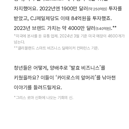
차지했어요. 2022년엔 1900만 달러
투자를
(약 250억원)
받았고, CJ제일제당도 이때 84억원을 투자했죠.
2023년 브랜드 가치는 약 4000만 달러
.**
(540억원)
*미국에 본사를 둔 유통 업체. 2024년 3월 기준 미국 매장이 4600개가
넘는다.
**클리블랜드 스마트 비즈니스 딜메이커 컨퍼런스 기준.
청년들은 어떻게, 양배추로 ‘발효 비즈니스’를
키웠을까요? 이들이 ‘카이로스의 앞머리’를 낚아챈
이야기를 들려드릴게요.
*그리스 로마 신화에 나오는 기회의 신.