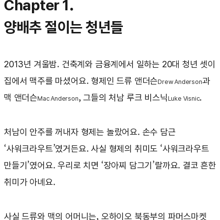
Chapter 1.
양배추 절이는 청년들
2013년 겨울밤. 건축계와 금융계에서 일하는 20대 청년 셋이
집에서 맥주를 마셨어요. 형제인 드류 앤더슨
과
Drew Anderson
맥 앤더슨
, 그들의 처남 루크 비스닉
.
Mac Anderson
Luke Visnic
처남이 안주를 꺼내자 형제는 놀랐어요. 손수 담근
‘사워크라우트’였거든요. 사실 형제의 취미도 ‘사워크라우트
만들기’였어요. 우리로 치면 ‘장아찌 담그기’랄까요. 결코 흔한
취미가 아녜요.
사실 드류와 맥의 어머니는, 오하이오 북동부의 파머스마켓