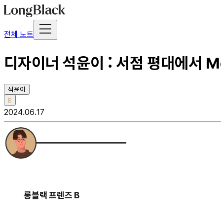
전체 노트
디자이너 석윤이 : 서점 평대에서 
석윤이
B
2024.06.17
롱블랙 프렌즈 B