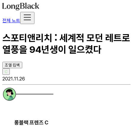
전체 노트
스포티앤리치 : 세계적 모던 레트로
열풍을 94년생이 일으켰다
조엘 킴벡
C
2021.11.26
롱블랙 프렌즈 C