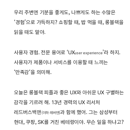
우리 주변엔 기분을 좋게도, 나쁘게도 하는 수많은
‘경험’으로 가득하지? 쇼핑할 때, 밥 먹을 때, 롱블랙을
읽을 때도 말야.
사용자 경험. 전문 용어로 ‘UX
’라 하지.
user experience
사용자가 제품이나 서비스를 이용할 때 느끼는
‘만족감‘을 의미해.
오늘은 롱블랙 피플과 좋은 UX와 아쉬운 UX 구별하는
감각을 기르려 해. 13년 경력의 UX 리서처
레드버스백맨
과 함께 했어. 그는 삼성부터
(이하 레버맨)
현대, 쿠팡, SK를 거친 베테랑이야. 무슨 일을 하냐고?