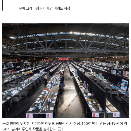
_우베 크레머링 iF 디자인 어워드 회장
독일 뮌헨에 위치한 iF 디자인 어워드 응모작 심사 현장. 100여 명이 넘는 심사위원이 약
80개 분야에 투입해 작품을 심사한다. ⒸiF