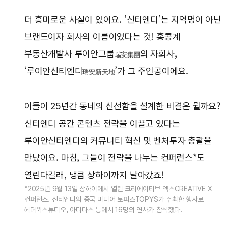
더 흥미로운 사실이 있어요. ‘신티엔디’는 지역명이 아닌
브랜드이자 회사의 이름이었다는 것! 홍콩계
부동산개발사 루이안그룹
의 자회사,
瑞安集團
‘루이안신티엔디
’가 그 주인공이에요.
瑞安新天地
이들이 25년간 동네의 신선함을 설계한 비결은 뭘까요?
신티엔디 공간 콘텐츠 전략을 이끌고 있다는
루이안신티엔디의 커뮤니티 혁신 및 벤처투자 총괄을
만났어요. 마침, 그들이 전략을 나누는 컨퍼런스*도
열린다길래, 냉큼 상하이까지 날아갔죠!
*2025년 9월 13일 상하이에서 열린 크리에이티브 엑스CREATIVE X
컨퍼런스. 신티엔디와 중국 미디어 토피스TOPYS가 주최한 행사로
헤더윅스튜디오, 아디다스 등에서 16명의 연사가 참석했다.