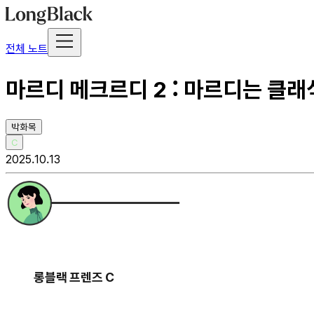
전체 노트
마르디 메크르디 2 : 마르디는 클래
박화목
C
2025.10.13
롱블랙 프렌즈 C