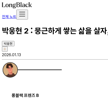
전체 노트
박웅현 2 : 뭉근하게 쌓는 삶을 살
박웅현
B
2026.01.13
롱블랙 프렌즈 B