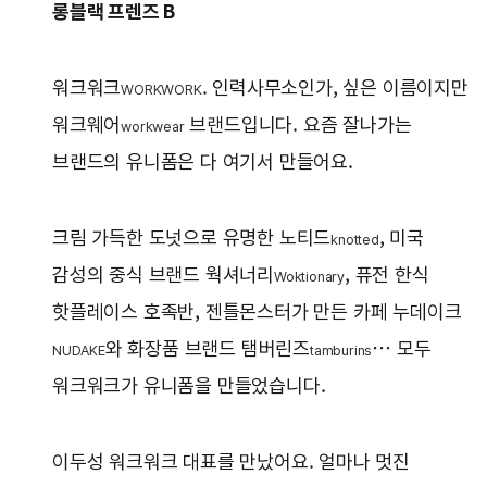
롱블랙 프렌즈 B
워크워크
. 인력사무소인가, 싶은 이름이지만
WORKWORK
워크웨어
브랜드입니다. 요즘 잘나가는
workwear
브랜드의 유니폼은 다 여기서 만들어요.
크림 가득한 도넛으로 유명한 노티드
, 미국
knotted
감성의 중식 브랜드 웍셔너리
, 퓨전 한식
Woktionary
핫플레이스 호족반, 젠틀몬스터가 만든 카페 누데이크
와 화장품 브랜드 탬버린즈
… 모두
NUDAKE
tamburins
워크워크가 유니폼을 만들었습니다.
이두성 워크워크 대표를 만났어요. 얼마나 멋진