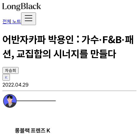
전체 노트
어반자카파 박용인 : 가수·F&B·패
션, 교집합의 시너지를 만들다
차승희
K
2022.04.29
롱블랙 프렌즈 K