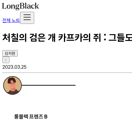
전체 노트
처칠의 검은 개 카프카의 쥐 : 그
김지원
B
2023.03.25
롱블랙 프렌즈 B