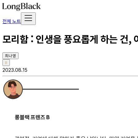
전체 노트
모리함 : 인생을 풍요롭게 하는 건,
최나영
B
2023.08.15
롱블랙 프렌즈 B