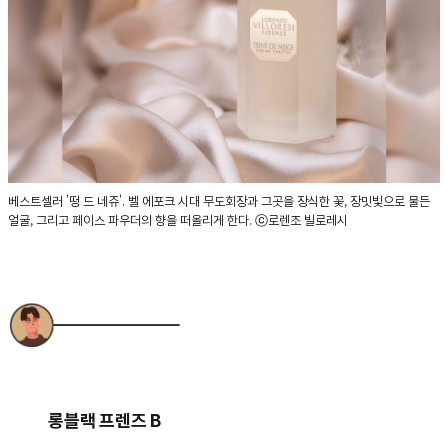
베스트셀러 '떵 드 네쥬'. 벨 에포크 시대 무도회장과 그곳을 장식한 꽃, 장밋빛으로 물든
얼굴, 그리고 페이스 파우더의 향을 떠올리게 한다. ⓒ로렌조 빌로레시
롱블랙 프렌즈 B