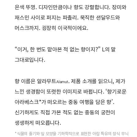
은색 뚜껑. 디자인만큼이나 향도 강렬합니다. 장미와
재스민 사이로 퍼지는 파촐리. 묵직한 샌달우드와
머스크까지. 굉장히 이국적이에요.
“이거, 한 번도 맡아본 적 없는 향이지?” L의 말
그대로입니다.
향 이름은 알라무트
. 제품 소개를 읽으니, 제가
Alamut
느낀 생경함이 또렷한 이미지로 바뀝니다. ‘향기로운
아라베스크*가 떠오르는 중동 여행을 담은 향’.
신기하게도 직접 가본 적도 없는 중동의 궁전이
생생하게 떠오릅니다.
*식물의 줄기와 잎 모양을 기하학적으로 표현한 아랍 특유의 장식 무늬