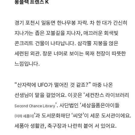
롱블랙 프렌즈 K
경기 포천시 일동면 한나무봉 자락. 차 한 대가 간신히
지나가는 좁은 꼬불길을 지나자, 매끄러운 회색빛
콘크리트 건물이 나타납니다. 삼각뿔 지붕을 얹은
세련된 외관. 창문 너머로 보이는 목재 천장이 따뜻한
느낌입니다.
“산자락에 UFO가 떨어진 것 같죠?” 마중 나온
선생님이 말을 걸었어요. 이곳은 ‘세컨찬스 라이브러리
’. 사단법인 ‘세상을품은아이들
Second Chance Library
’과 도서문화재단 ‘씨앗’이 세운 도서관이에요.
(이하 세품아)
세품아 생활관, 축구장과 나란히 붙어 서 있어요.