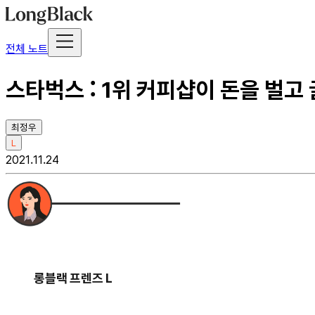
전체 노트
스타벅스 : 1위 커피샵이 돈을 벌고
최정우
L
2021.11.24
롱블랙 프렌즈 L