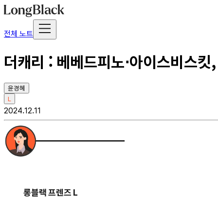
전체 노트
더캐리 : 베베드피노⋅아이스비스킷, 
윤경혜
L
2024.12.11
롱블랙 프렌즈 L