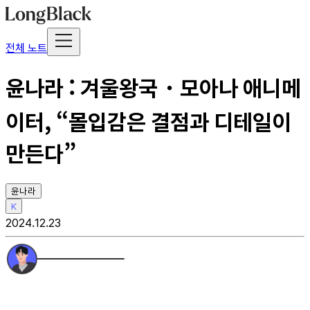
전체 노트
윤나라 : 겨울왕국・모아나 애니메
이터, “몰입감은 결점과 디테일이
만든다”
윤나라
K
2024.12.23