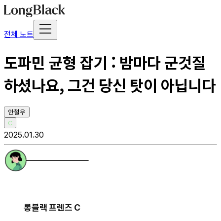
전체 노트
도파민 균형 잡기 : 밤마다 군것질
하셨나요, 그건 당신 탓이 아닙니다
안철우
C
2025.01.30
롱블랙 프렌즈 C