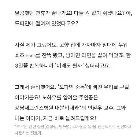
달콤했던 연휴가 끝나가요! 다들 원 없이 쉬셨나요? 아,
도파민에 절여져 있었다고요?
사실 제가 그랬어요. 고향 집에 가자마자 침대에 누워
쇼츠
를 잔뜩 봤고, 밤이면 라면을 끓여 먹었죠. 한
shorts
3일쯤 반복하니까 ‘이래도 될까’ 싶더라고요.
그래서 준비했어요. ‘도파민 중독’에 빠진 우리를 구할
이야기를요! 노하우를 알려줄 주인공은
강남세브란스병원 내분비내과*의 안철우 교수. 그와
나눈 이야기, 지금 바로 들려드릴게요!
*호르몬 관련 질환(갑상샘, 당뇨병, 고지혈증 등)을 전문적으로 진단하고
치료하는 진료과.