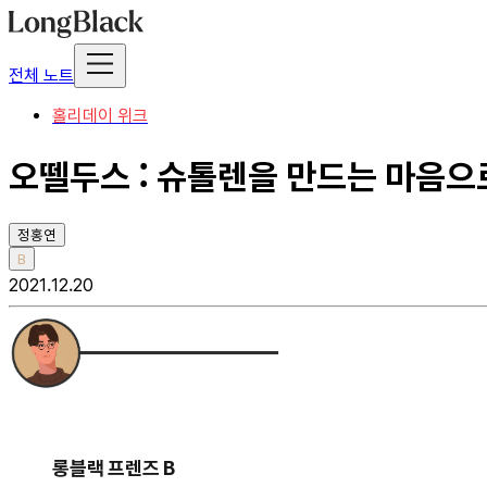
전체 노트
홀리데이 위크
오뗄두스 : 슈톨렌을 만드는 마음으
정홍연
B
2021.12.20
롱블랙 프렌즈 B