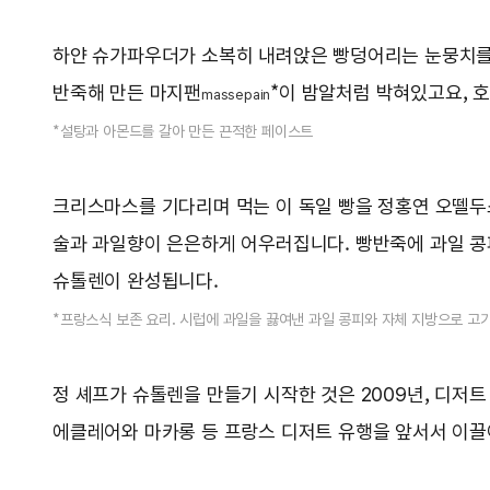
하얀 슈가파우더가 소복히 내려앉은 빵덩어리는 눈뭉치를
반죽해 만든 마지팬
*이 밤알처럼 박혀있고요, 
massepain
*설탕과 아몬드를 갈아 만든 끈적한 페이스트
크리스마스를 기다리며 먹는 이 독일 빵을 정홍연 오뗄두
술과 과일향이 은은하게 어우러집니다. 빵반죽에 과일 콩
슈톨렌이 완성됩니다.
*프랑스식 보존 요리. 시럽에 과일을 끓여낸 과일 콩피와 자체 지방으로 고
정 셰프가 슈톨렌을 만들기 시작한 것은 2009년, 디저
에클레어와 마카롱 등 프랑스 디저트 유행을 앞서서 이