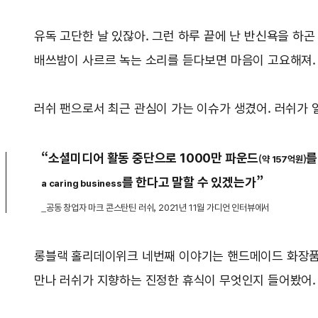
유독 고단한 날 있잖아. 그런 하루 끝에 난 반신욕을 하곤 
배쓰밤이 사르르 녹는 소리를 듣다보면 마음이 고요해져.
러쉬 팬으로서 최근 관심이 가는 이슈가 생겼어. 러쉬가
“소셜미디어 활동 중단으로 1000만 파운드
를
(약 157억원)
를 한다고 말할 수 있겠는가”
a caring business
_공동 창업자 마크 콘스탄틴 러쉬, 2021년 11월 가디언 인터뷰에서
롱블랙 홀리데이위크 네번째 이야기는 핸드메이드 화장품 러
만나 러쉬가 지향하는 진정한 휴식이 무엇인지 들어봤어.